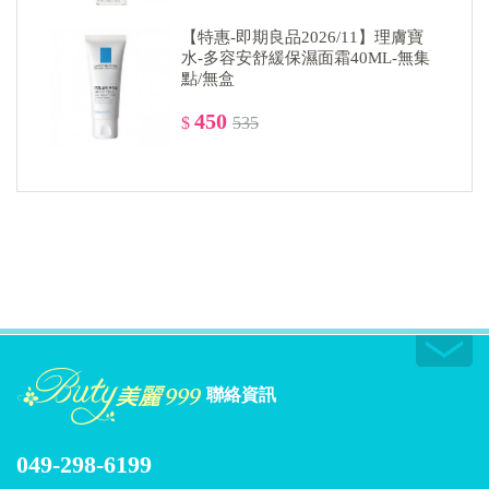
【特惠-即期良品2026/11】理膚寶
水-多容安舒緩保濕面霜40ML-無集
點/無盒
450
$
535
聯絡資訊
049-298-6199