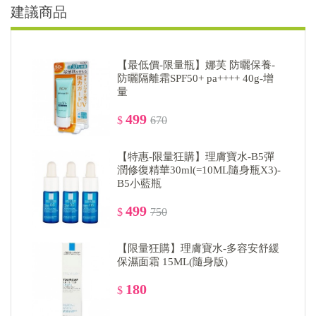
建議商品
【最低價-限量瓶】娜芙 防曬保養-
防曬隔離霜SPF50+ pa++++ 40g-增
量
499
$
670
【特惠-限量狂購】理膚寶水-B5彈
潤修復精華30ml(=10ML隨身瓶X3)-
B5小藍瓶
499
$
750
【限量狂購】理膚寶水-多容安舒緩
保濕面霜 15ML(隨身版)
180
$