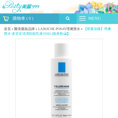
購物車
(
0
)
MENU
首頁
»
醫美藥妝品牌
»
LA ROCHE-POSAY理膚寶水
»
【限量加購】理膚
寶水-多容安清潔卸妝乳液50ML(隨身瓶)⌛⌚