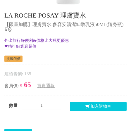
LA ROCHE-POSAY 理膚寶水
【限量加購】理膚寶水-多容安清潔卸妝乳液50ML(隨身瓶)
⌛⌚
外出旅行好便利&價格比大瓶更優惠
❤精打細算真超值
挑戰低價
建議售價: 135
65
會員價:
$
買貴通報
數量
加入購物車