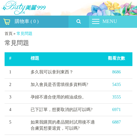
購物車
(
0
)
MENU
首頁
»
常見問題
常見問題
#
標題
觀看
次數
1
多久我可以拿到東西？
8686
2
加入會員是否需填很多資料嗎?
5435
3
孕婦不適合使用的精油成份。
3555
4
已下訂單，想要取消的話可以嗎?
6971
5
如果我購買的產品開封試用後不適
6887
合膚質想要退貨，可以嗎?