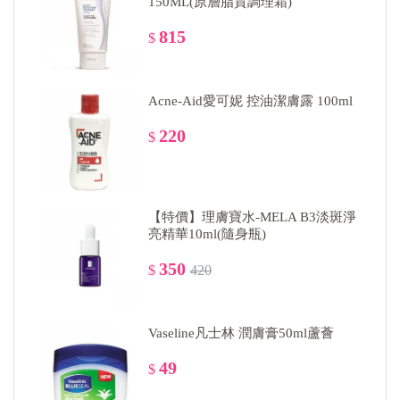
150ML(原層脂質調理霜)
815
$
Acne-Aid愛可妮 控油潔膚露 100ml
220
$
【特價】理膚寶水-MELA B3淡斑淨
亮精華10ml(隨身瓶)
350
$
420
Vaseline凡士林 潤膚膏50ml蘆薈
49
$