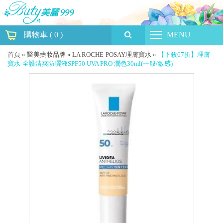
購物車
(
0
)
MENU
首頁
»
醫美藥妝品牌
»
LA ROCHE-POSAY理膚寶水
»
【下殺67折】理膚
寶水-全護清爽防曬液SPF50 UVA PRO 潤色30ml(一般/敏感)