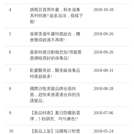
4
挑戰百貨周年慶，秋冬滋養
2018-10-18
系列特惠!!超多品項，樣樣下
殺!
5
葆療美週年慶特惠組合，機
2018-09-26
會難得錯過不再唷!
6
最新特惠活動報您知!用最實
2018-09-26
惠價格買好的保養品!
7
歡慶醫美節，醫美級保養品
2018-08-31
特惠超級多!
8
國際沙龍美髮品牌全面特
2018-08-28
惠，趕快來挑選適合你的洗
護髮品。
9
【新品特惠】夏日防曬新選
2018-07-06
擇，5 秒調亮、均勻膚色!!
10
【新品上架】法國每21秒賣
2018-05-24