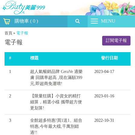
購物車
(
0
)
MENU
首頁
»
電子報
訂閱電子報
電子報
#
標題
發行日期
1
超人氣暢銷品牌 CeraVe 適樂
2023-04-17
膚 回購率超高 ,現在滿額399
元,即超商免運唷!
2
【限量狂購】小資女的精打
2023-01-16
細算，精選小樣 攜帶超方便
更划算!
3
全館超多特惠!買1送1、組合
2022-10-31
特惠,今年最大檔,千萬別錯
過!!