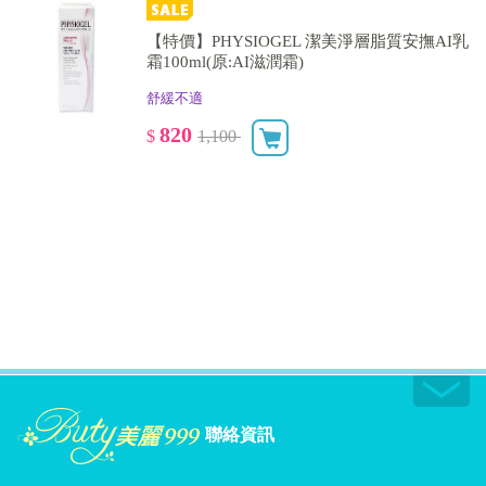
【特價】PHYSIOGEL 潔美淨層脂質安撫AI乳
霜100ml(原:AI滋潤霜)
舒緩不適
820
$
1,100
聯絡資訊