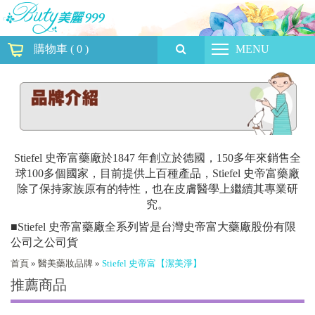
購物車
(
0
)
MENU
Stiefel 史帝富藥廠於1847 年創立於德國，150多年來銷售全
球100多個國家，目前提供上百種產品，Stiefel 史帝富藥廠
除了保持家族原有的特性，也在皮膚醫學上繼續其專業研
究。
■Stiefel 史帝富藥廠全系列皆是台灣史帝富大藥廠股份有限
公司之公司貨
首頁
»
醫美藥妝品牌
»
Stiefel 史帝富【潔美淨】
推薦商品