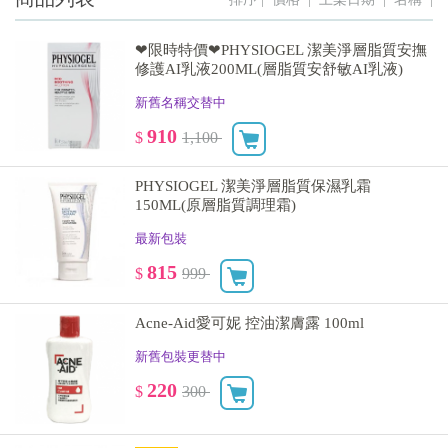
❤限時特價❤PHYSIOGEL 潔美淨層脂質安撫
修護AI乳液200ML(層脂質安舒敏AI乳液)
新舊名稱交替中
910
$
1,100
PHYSIOGEL 潔美淨層脂質保濕乳霜
150ML(原層脂質調理霜)
最新包裝
815
$
999
Acne-Aid愛可妮 控油潔膚露 100ml
新舊包裝更替中
220
$
300