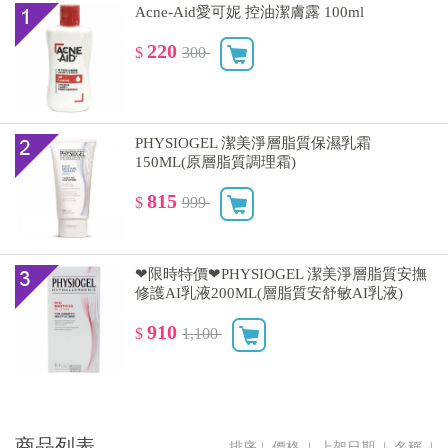
Acne-Aid愛可妮 控油潔膚露 100ml
220
$
300
PHYSIOGEL 潔美淨層脂質保濕乳霜
150ML(原層脂質調理霜)
815
$
999
❤限時特價❤PHYSIOGEL 潔美淨層脂質安撫
修護AI乳液200ML(層脂質安舒敏AI乳液)
910
$
1,100
商品列表
排序 |
價格
|
上架日期
|
名稱
|