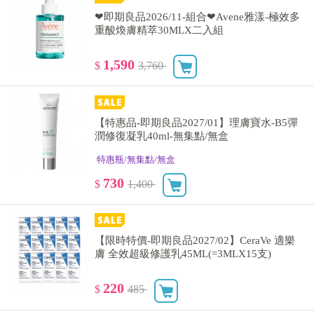
❤即期良品2026/11-組合❤Avene雅漾-極效多
重酸煥膚精萃30MLX二入組
1,590
$
3,760
【特惠品-即期良品2027/01】理膚寶水-B5彈
潤修復凝乳40ml-無集點/無盒
特惠瓶/無集點/無盒
730
$
1,400
【限時特價-即期良品2027/02】CeraVe 適樂
膚 全效超級修護乳45ML(=3MLX15支)
220
$
485