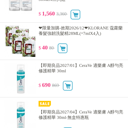
1,560
$
3,360
❤限量加購-效期2026/12❤KLORANE 蔻蘿蘭
養髮強韌洗髮精28ML(=7mlX4入)
40
$
80
【即期良品2027/01】CeraVe 適樂膚 A醇勻亮
修護精華 30ml
690
$
869
【即期良品2027/04】CeraVe 適樂膚 A醇勻亮
修護精華 30ml-無盒特惠瓶