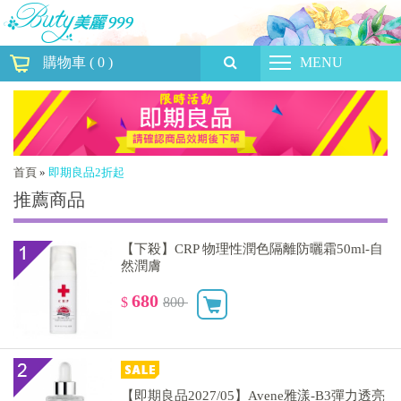
購物車
(
0
)
MENU
首頁
»
即期良品2折起
推薦商品
【下殺】CRP 物理性潤色隔離防曬霜50ml-自
然潤膚
680
$
800
【即期良品2027/05】Avene雅漾-B3彈力透亮