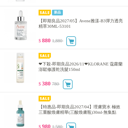
新品
【即期良品2027/05】Avene雅漾-B3彈力透亮
精萃30ML-53101
880
$
1,880
❤下殺-即期良品2026/11❤KLORANE 蔻蘿蘭
澎鬆修護乾洗髮150ml
380
$
780
【特惠品-即期良品2027/04】理膚寶水 極效
三重酸煥膚精華(三酸煥膚瓶)30ml-無集點
980
$
1,580