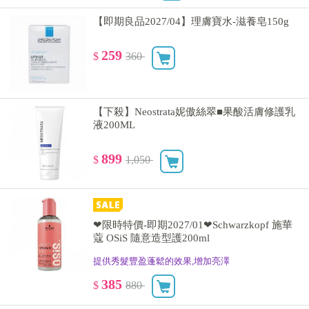
【即期良品2027/04】理膚寶水-滋養皂150g
259
$
360
【下殺】Neostrata妮傲絲翠■果酸活膚修護乳
液200ML
899
$
1,050
❤限時特價-即期2027/01❤Schwarzkopf 施華
蔻 OSiS 隨意造型護200ml
提供秀髮豐盈蓬鬆的效果,增加亮澤
385
$
880