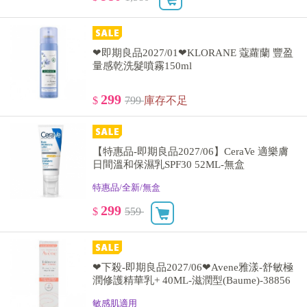
❤即期良品2027/01❤KLORANE 蔻蘿蘭 豐盈
量感乾洗髮噴霧150ml
299
$
799
庫存不足
【特惠品-即期良品2027/06】CeraVe 適樂膚
日間溫和保濕乳SPF30 52ML-無盒
特惠品/全新/無盒
299
$
559
❤下殺-即期良品2027/06❤Avene雅漾-舒敏極
潤修護精華乳+ 40ML-滋潤型(Baume)-38856
敏感肌適用