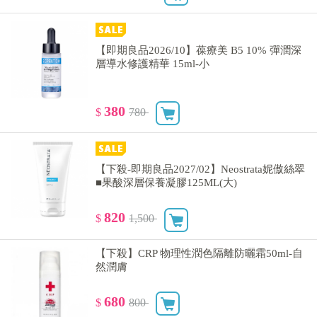
【即期良品2026/10】葆療美 B5 10% 彈潤深
層導水修護精華 15ml-小
380
$
780
【下殺-即期良品2027/02】Neostrata妮傲絲翠
■果酸深層保養凝膠125ML(大)
820
$
1,500
【下殺】CRP 物理性潤色隔離防曬霜50ml-自
然潤膚
680
$
800