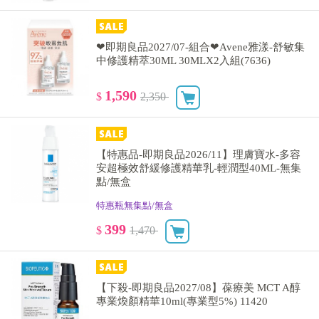
❤即期良品2027/07-組合❤Avene雅漾-舒敏集
中修護精萃30ML 30MLX2入組(7636)
1,590
$
2,350
【特惠品-即期良品2026/11】理膚寶水-多容
安超極效舒緩修護精華乳-輕潤型40ML-無集
點/無盒
特惠瓶無集點/無盒
399
$
1,470
【下殺-即期良品2027/08】葆療美 MCT A醇
專業煥顏精華10ml(專業型5%) 11420