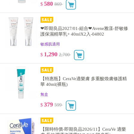
580
$
869
❤即期良品2027/01-組合❤Avene雅漾-舒敏修
護保濕精華乳+ 40mlX2入-04802
敏感肌適用
1,290
$
2,700
【特惠瓶】CeraVe適樂膚 多重酸煥膚修護精
華 40ml(裸瓶)
無盒
379
$
599
【限時特價-即期良品2026/11】CeraVe 適樂