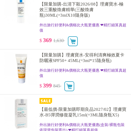
【限量加購-出清下殺2026/08】理膚寶水-極
效三重酸煥膚精華(三酸煥膚
瓶)30ML(=3mlX10隨身版)
外出旅行好便利&價格比大瓶更優惠 ❤精打細算真超
值
369
$
1,630
【限量加購】理膚寶水-安得利清爽極效夏卡
防曬液SPF50+ 45ML(=3ml*15隨身瓶)
外出旅行好便利&價格比大瓶更優惠 ❤精打細算真超
值
399
$
845
【最低價-限量加購即期良品2027/02】理膚寶
水-B5彈潤修復凝乳15ml(=3ML隨身瓶X5)
外出旅行好便利&價格比大瓶更優惠(盒裝/裸瓶包裝
依現貨包裝寄出) ❤精打細算真超值