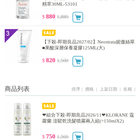
精萃30ML-53101
880
$
1,880
【下殺-即期良品2027/02】Neostrata妮傲絲翠
■果酸深層保養凝膠125ML(大)
820
$
1,500
商品列表
排序 |
價格
|
上架日期
|
名稱
|
❤組合下殺-即期良品2026/11❤KLORANE 蔻
蘿蘭 澎鬆乾洗髮噴霧兩入組(=150mlX2)
750
$
1,560