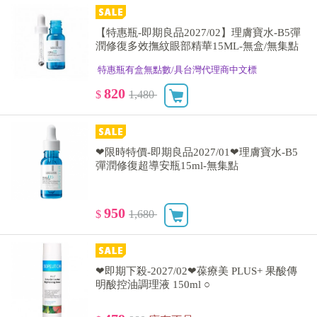
【特惠瓶-即期良品2027/02】理膚寶水-B5彈
潤修復多效撫紋眼部精華15ML-無盒/無集點
特惠瓶有盒無點數/具台灣代理商中文標
820
$
1,480
❤限時特價-即期良品2027/01❤理膚寶水-B5
彈潤修復超導安瓶15ml-無集點
950
$
1,680
❤即期下殺-2027/02❤葆療美 PLUS+ 果酸傳
明酸控油調理液 150ml ○