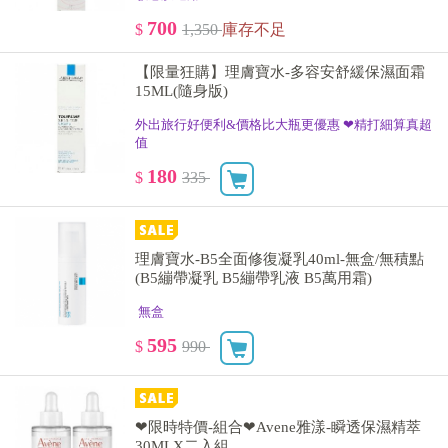
700
$
1,350
庫存不足
【限量狂購】理膚寶水-多容安舒緩保濕面霜
15ML(隨身版)
外出旅行好便利&價格比大瓶更優惠 ❤精打細算真超
值
180
$
335
理膚寶水-B5全面修復凝乳40ml-無盒/無積點
(B5繃帶凝乳 B5繃帶乳液 B5萬用霜)
無盒
595
$
990
❤限時特價-組合❤Avene雅漾-瞬透保濕精萃
30MLX二入組