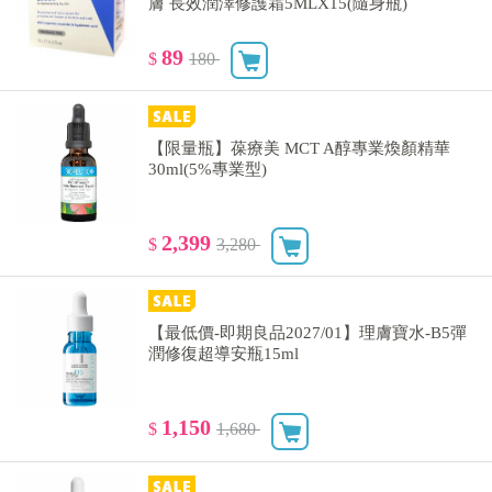
膚 長效潤澤修護霜5MLX15(隨身瓶)
89
$
180
【限量瓶】葆療美 MCT A醇專業煥顏精華
30ml(5%專業型)
2,399
$
3,280
【最低價-即期良品2027/01】理膚寶水-B5彈
潤修復超導安瓶15ml
1,150
$
1,680