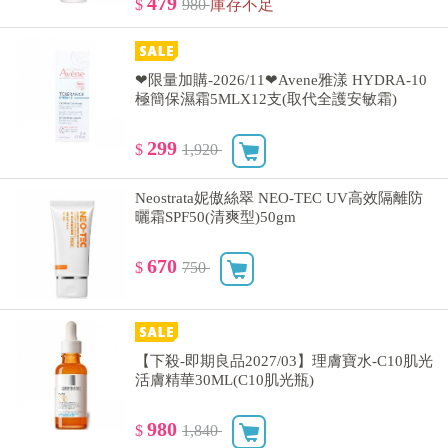
479
$
980
庫存不足
❤限量加購-2026/11❤Avene雅漾 HYDRA-10
極簡保濕霜5MLX12支(取代全護安敏霜)
299
$
1,920
Neostrata妮傲絲翠 NEO-TEC UV高效隔離防
曬霜SPF50(清爽型)50gm
670
$
750
【下殺-即期良品2027/03】理膚寶水-C10肌光
活膚精華30ML(C10肌光瓶)
980
$
1,840