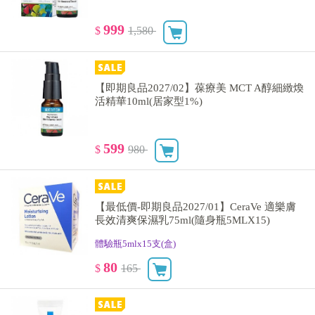
999
$
1,580
【即期良品2027/02】葆療美 MCT A醇細緻煥
活精華10ml(居家型1%)
599
$
980
【最低價-即期良品2027/01】CeraVe 適樂膚
長效清爽保濕乳75ml(隨身瓶5MLX15)
體驗瓶5mlx15支(盒)
80
$
165