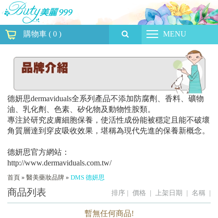
購物車
(
0
)
MENU
德妍思dermaviduals全系列產品不添加防腐劑、香料、礦物
油、乳化劑、色素、矽化物及動物性胺類。
專注於研究皮膚細胞保養，使活性成份能被穩定且能不破壞
角質層達到穿皮吸收效果，堪稱為現代先進的保養新概念。
德妍思官方網站：
http://www.dermaviduals.com.tw/
首頁
»
醫美藥妝品牌
»
DMS 德妍思
商品列表
排序 |
價格
|
上架日期
|
名稱
|
暫無任何商品!