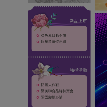
新品上市
炎炎夏日我不怕
限量超值特惠組
強檔活動
防曬大作戰
醫美聯合品牌特賣會
鞏固髮根必購