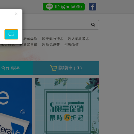
×
OK
必備保濕聖品
居家爆款
醫美藥妝神水
超人氣化妝水
寶水大特惠
限量驚喜價
超商免運費
挑戰低價
購物車 (
0
)
合作專區