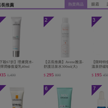
熱賣商品
眼霜
店長推薦
下殺67折】理膚寶水-
【店長推薦】Avene雅漾-
【限時特
5彈潤修復凝乳40ml
舒護活泉水300ml(大)
溫泉舒緩噴液
935
295
195
1,400
$
800
$
45