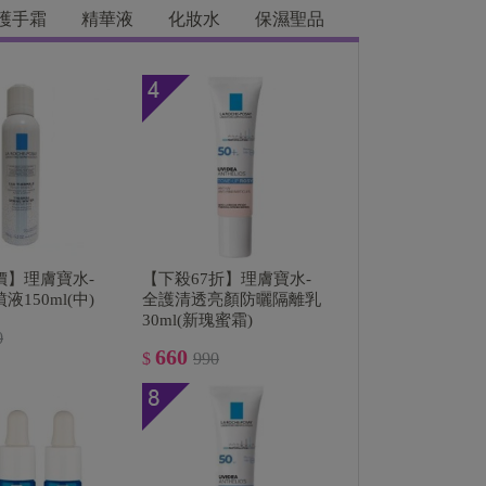
護手霜
精華液
化妝水
保濕聖品
價】理膚寶水-
【下殺67折】理膚寶水-
150ml(中)
全護清透亮顏防曬隔離乳
30ml(新瑰蜜霜)
0
660
$
990