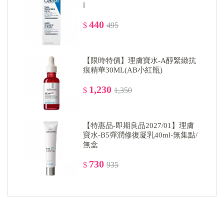
l
440
$
495
【限時特價】理膚寶水-A醇緊緻抗
痕精華30ML(AB小紅瓶)
1,230
$
1,350
【特惠品-即期良品2027/01】理膚
寶水-B5彈潤修復凝乳40ml-無集點/
無盒
730
$
935