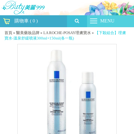
購物車
(
0
)
MENU
首頁
»
醫美藥妝品牌
»
LA ROCHE-POSAY理膚寶水
»
【下殺組合】理膚
寶水-溫泉舒緩噴液300ml+150ml(各一瓶)