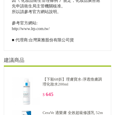
因《 化妝品衛生管理條例 》規定，化妝品廣告應
先申請衛生局主管機關核准。
所以請參考官方網站說明。
參考官方網站:
http://www.lrp.com.tw/
■ 代理商:台灣萊雅股份有限公司貨
建議商品
【下殺68折】理膚寶水-淨透煥膚調
理化妝水200ml
645
$
CeraVe 適樂膚 全效超級修護乳 52m