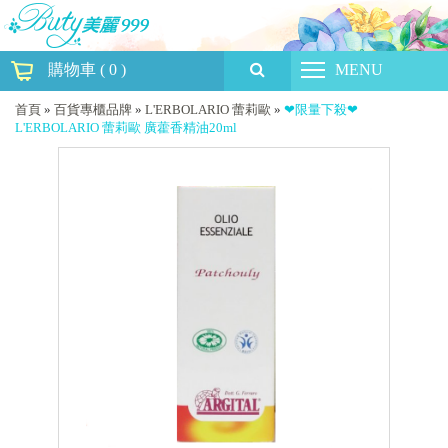
購物車
(
0
)
MENU
首頁
»
百貨專櫃品牌
»
L'ERBOLARIO 蕾莉歐
»
❤限量下殺❤
L'ERBOLARIO 蕾莉歐 廣藿香精油20ml