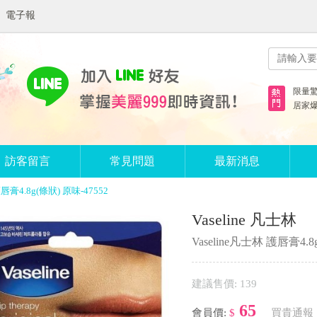
電子報
限量
居家
訪客留言
常見問題
最新消息
護唇膏4.8g(條狀) 原味-47552
Vaseline 凡士林
Vaseline凡士林 護唇膏4.8
建議售價: 139
65
會員價:
$
買貴通報