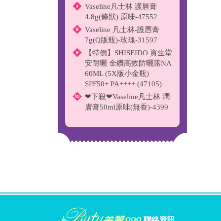
Vaseline凡士林 護唇膏
4.8g(條狀) 原味-47552
Vaseline 凡士林-護唇膏
7g(Q版瓶)-玫瑰-31597
【特價】SHISEIDO 資生堂
安耐曬 金鑽高效防曬露NA
60ML (5X版小金瓶)
SPF50+ PA++++ (47105)
❤下殺❤Vaseline凡士林 潤
膚膏50ml原味(無香)-4399
聯絡資訊