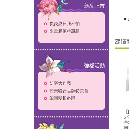
新品上市
■
炎炎夏日我不怕
限量超值特惠組
建議
強檔活動
防曬大作戰
醫美聯合品牌特賣會
鞏固髮根必購
【
5
帶
用