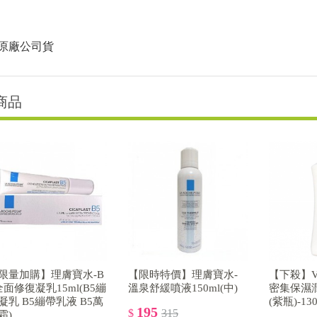
 原廠公司貨
商品
限量加購】理膚寶水-B
【限時特價】理膚寶水-
【下殺】Va
全面修復凝乳15ml(B5繃
溫泉舒緩噴液150ml(中)
密集保濕潤
凝乳 B5繃帶乳液 B5萬
(紫瓶)-130
195
$
315
霜)