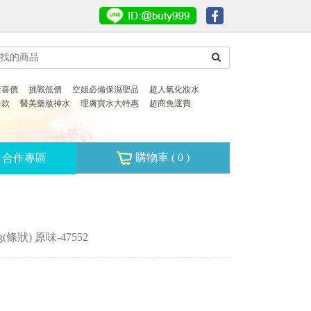
驚喜價
挑戰低價
空姐必備保濕聖品
超人氣化妝水
爆款
醫美藥妝神水
理膚寶水大特惠
超商免運費
購物車 (
0
)
合作專區
g(條狀) 原味-47552