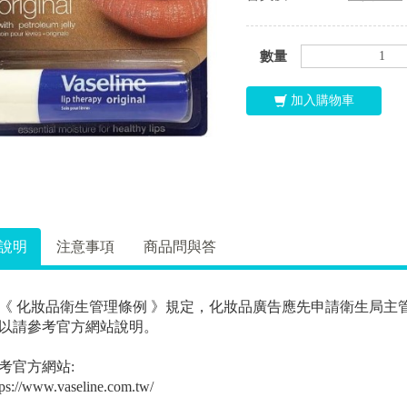
數量
加入購物車
說明
注意事項
商品問與答
《 化妝品衛生管理條例 》規定，化妝品廣告應先申請衛生局主
以請參考官方網站說明。
考官方網站:
tps://www.vaseline.com.tw/