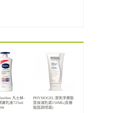
seline 凡士林-
PHYSIOGEL 潔美淨層脂
膚乳液725ml
質保濕乳霜150ML(原層
06
脂質調理霜)