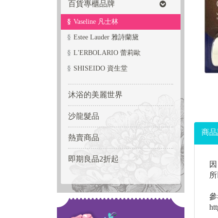
百貨專櫃品牌
Vaseline 凡士林
Estee Lauder 雅詩蘭黛
L'ERBOLARIO 蕾莉歐
SHISEIDO 資生堂
沐浴的美麗世界
沙龍髮品
商品
熱賣商品
即期良品2折起
因
所
參
ht