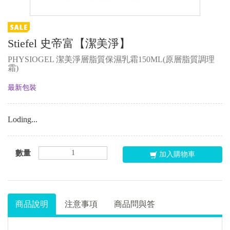
Stiefel 史帝富【潔美淨】
PHYSIOGEL 潔美淨層脂質保濕乳霜150ML(原層脂質調理
霜)
最新包裝
Loding...
數量
加入購物車
商品說明
注意事項
商品問與答