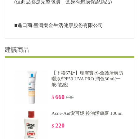
(但商品都是完整包裝，盒身有封膜保證新品)
■進口商:臺灣樂金生活健康股份有限公司
建議商品
【下殺67折】理膚寶水-全護清爽防
曬液SPF50 UVA PRO 潤色30ml(一
般/敏感)
660
$
690
Acne-Aid愛可妮 控油潔膚露 100ml
220
$