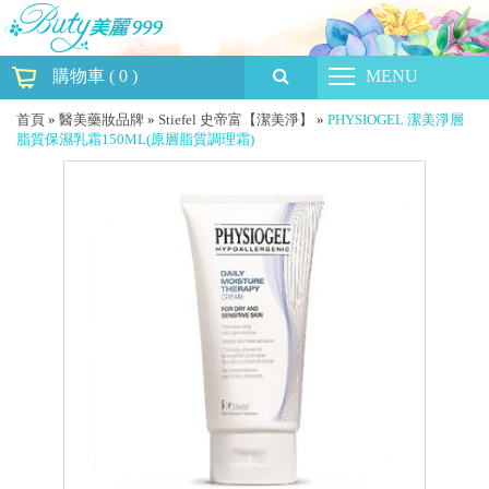
購物車
(
0
)
MENU
首頁
»
醫美藥妝品牌
»
Stiefel 史帝富【潔美淨】
»
PHYSIOGEL 潔美淨層
脂質保濕乳霜150ML(原層脂質調理霜)