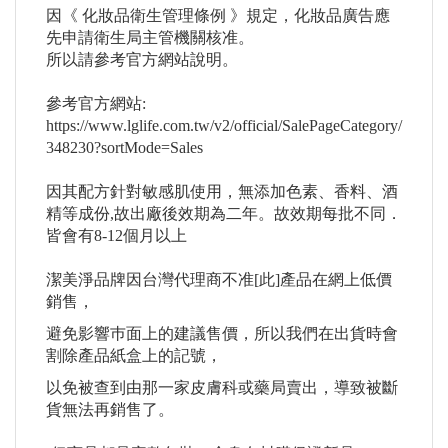
因《 化妝品衛生管理條例 》規定，化妝品廣告應
先申請衛生局主管機關核准。
所以請參考官方網站說明。
參考官方網站:
https://www.lglife.com.tw/v2/official/SalePageCategory/
348230?sortMode=Sales
因其配方針對敏感肌使用，無添加色素、香料、酒
精等成份,故出廠後效期為二年。故效期每批不同．
皆會有8-12個月以上
潔美淨品牌因台灣代理商不准[此]產品在網上低價
銷售，
避免影響巿面上的建議售價，所以我們在出貨時會
割除產品紙盒上的記號，
以免被查到由那一家皮膚科或藥局賣出，導致被斷
貨無法再銷售了。