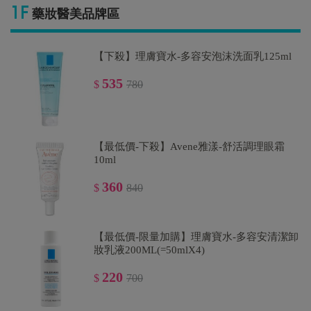
藥妝醫美品牌區
【下殺】理膚寶水-多容安泡沫洗面乳125ml
【店長推薦】Avene雅漾-舒護活泉水
300ml(大)
535
$
780
295
$
800
【最低價-下殺】Avene雅漾-舒活調理眼霜
【下殺67折】理膚寶水-全護清透亮顏防曬隔
10ml
離乳30ml(新瑰蜜霜)
360
$
840
660
$
990
【最低價-限量加購】理膚寶水-多容安清潔卸
妝乳液200ML(=50mlX4)
220
$
700