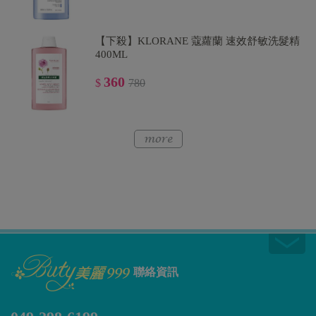
【下殺】KLORANE 蔻蘿蘭 速效舒敏洗髮精
400ML
360
$
780
聯絡資訊