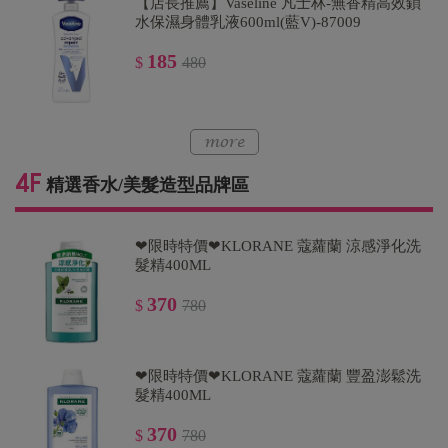
【店長推薦】Vaseline 凡士林-無香精高效鎖
水保濕身體乳液600ml(藍V)-87009
185
$
480
精選香水/美髮造型品牌區
❤限時特價❤KLORANE 蔻蘿蘭 涼感淨化洗
髮精400ML
370
$
780
❤限時特價❤KLORANE 蔻蘿蘭 豐盈澎鬆洗
髮精400ML
370
$
780