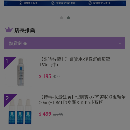
店長推薦
熱賣商品
【限時特價】理膚寶水-溫泉舒緩噴液
150ml(中)
195
$
450
【特惠-限量狂購】理膚寶水-B5彈潤修復精華
30ml(=10ML隨身瓶X3)-B5小藍瓶
499
$
1,840