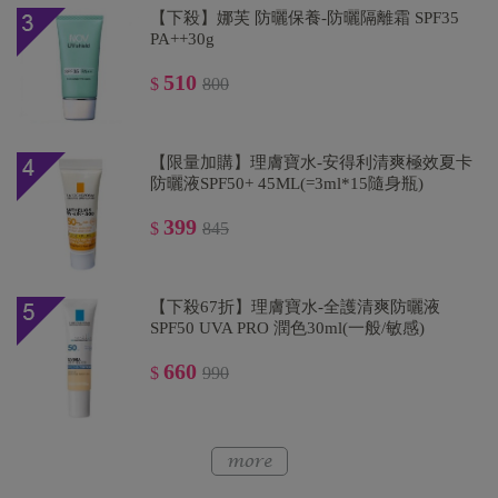
【下殺】娜芙 防曬保養-防曬隔離霜 SPF35
PA++30g
510
$
800
【限量加購】理膚寶水-安得利清爽極效夏卡
防曬液SPF50+ 45ML(=3ml*15隨身瓶)
399
$
845
【下殺67折】理膚寶水-全護清爽防曬液
SPF50 UVA PRO 潤色30ml(一般/敏感)
660
$
990
【下殺67折】理膚寶水-B5彈潤修復凝乳40ml
935
$
1,400