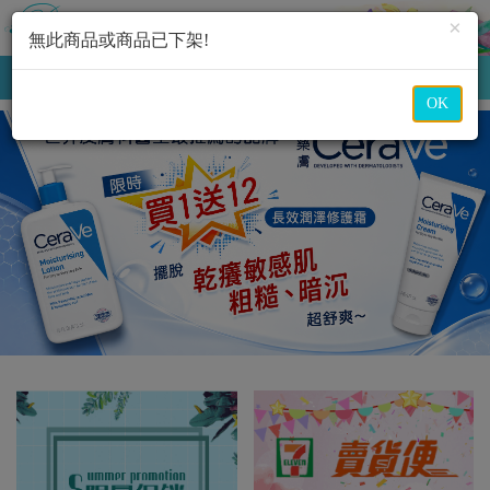
×
無此商品或商品已下架!
購物車
(
0
)
MENU
OK