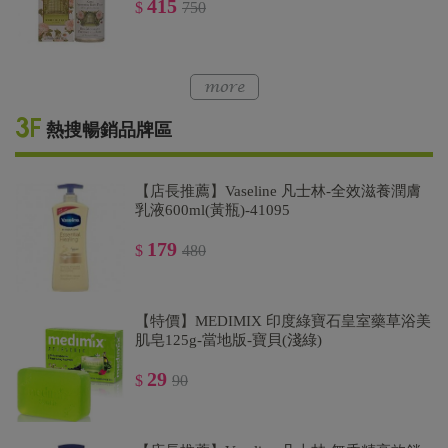
415
$
750
熱搜暢銷品牌區
【店長推薦】Vaseline 凡士林-全效滋養潤膚
乳液600ml(黃瓶)-41095
179
$
480
【特價】MEDIMIX 印度綠寶石皇室藥草浴美
肌皂125g-當地版-寶貝(淺綠)
29
$
90