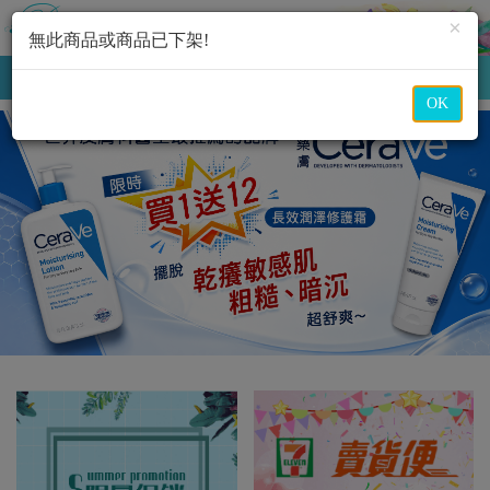
×
無此商品或商品已下架!
購物車
(
0
)
MENU
OK