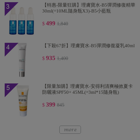
【特惠-限量狂購】理膚寶水-B5彈潤修復精華
30ml(=10ML隨身瓶X3)-B5小藍瓶
499
$
1,840
【下殺67折】理膚寶水-B5彈潤修復凝乳40ml
935
$
1,400
【限量加購】理膚寶水-安得利清爽極效夏卡
防曬液SPF50+ 45ML(=3ml*15隨身瓶)
399
$
845
【下殺67折】理膚寶水-全護清透亮顏防曬隔
離乳30ml(新瑰蜜霜)