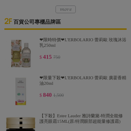
百貨公司專櫃品牌區
❤限時特價❤L'ERBOLARIO 蕾莉歐 玫瑰沐浴
乳250ml
415
$
750
❤限量下殺❤L'ERBOLARIO 蕾莉歐 廣藿香精
油20ml
840
$
1,500
【下殺】Estee Lauder 雅詩蘭黛-特潤全能修
護亮眼霜15ML(原:特潤眼部超能量修護霜)