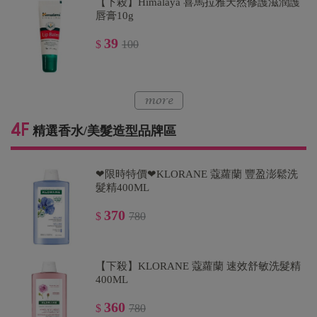
【下殺】Himalaya 喜馬拉雅天然修護滋潤護
唇膏10g
39
$
100
精選香水/美髮造型品牌區
❤限時特價❤KLORANE 蔻蘿蘭 豐盈澎鬆洗
髮精400ML
370
$
780
【下殺】KLORANE 蔻蘿蘭 速效舒敏洗髮精
400ML
360
$
780