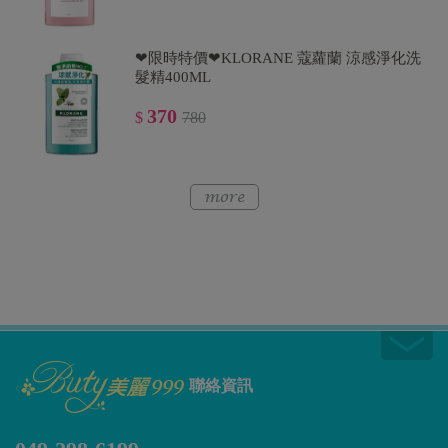
❤限時特價❤KLORANE 蔻蘿蘭 涼感淨化洗
髮精400ML
370
$
780
聯絡資訊