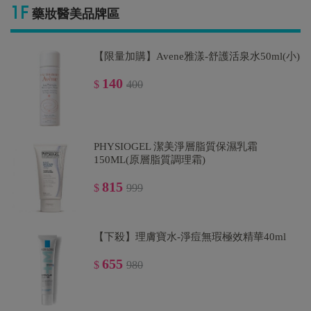
660
$
990
藥妝醫美品牌區
【限量加購】Avene雅漾-舒護活泉水50ml(小)
【下殺】娜芙 防曬保養-防曬隔離霜 SPF35
PA++30g
140
$
400
510
$
800
PHYSIOGEL 潔美淨層脂質保濕乳霜
【下殺67折】理膚寶水-全護清爽防曬液
150ML(原層脂質調理霜)
SPF50 UVA PRO 潤色30ml(一般/敏感)
815
$
999
660
$
990
【下殺】理膚寶水-淨痘無瑕極效精華40ml
655
$
980