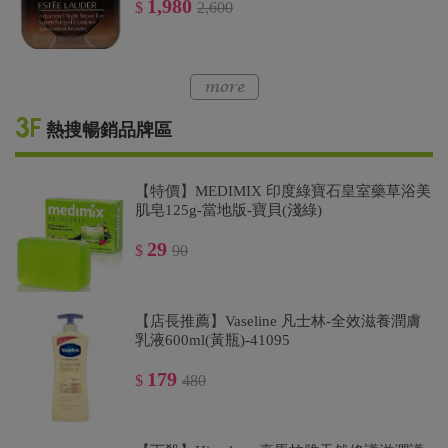
1,980
$
2,600
熱搜暢銷品牌區
【特價】MEDIMIX 印度綠寶石皇室藥草浴美
肌皂125g-當地版-寶貝(淺綠)
29
$
90
【店長推薦】Vaseline 凡士林-全效滋養潤膚
乳液600ml(黃瓶)-41095
179
$
480