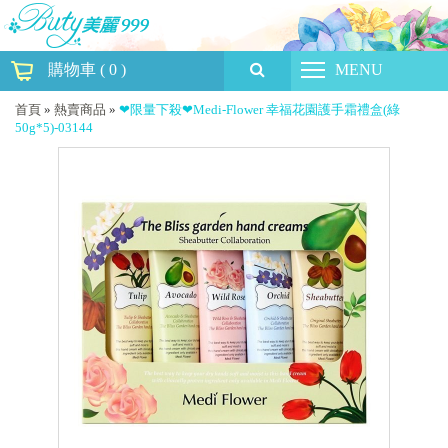
購物車
(
0
)
MENU
首頁
»
熱賣商品
»
❤限量下殺❤Medi-Flower 幸福花園護手霜禮盒(綠
50g*5)-03144