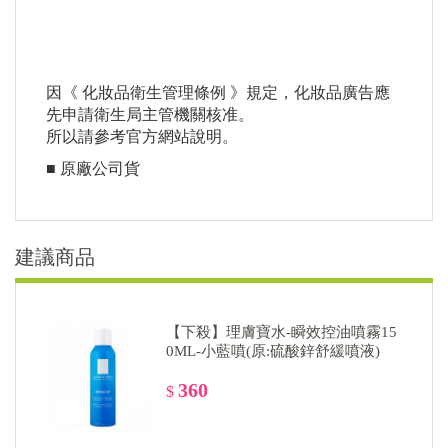
因《 化妝品衛生管理條例 》規定，化妝品廣告應
先申請衛生局主管機關核准。
所以請參考官方網站說明。
■ 原廠公司貨
建議商品
【下殺】理膚寶水-瞬效控油噴霧15
0ML-小藍噴(原:硫酸鋅舒緩噴液)
360
$