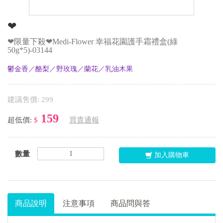
❤
❤限量下殺❤Medi-Flower 幸福花園護手霜禮盒(綠
50g*5)-03144
鬱金香／酪梨／野玫瑰／蘭花／乳油木果
建議售價: 299
159
超低價:
$
買貴通報
數量
加入購物車
商品說明
注意事項
商品問與答