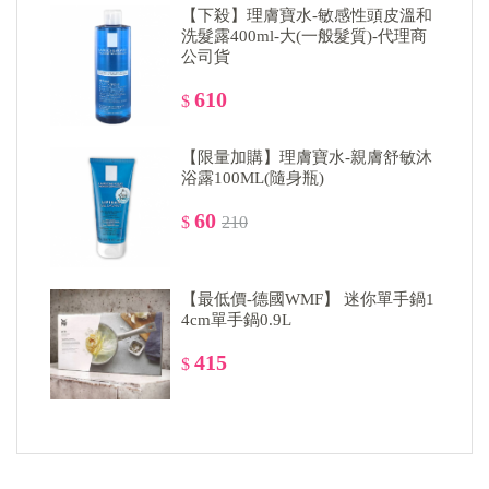
【下殺】理膚寶水-敏感性頭皮溫和
洗髮露400ml-大(一般髮質)-代理商
公司貨
610
$
【限量加購】理膚寶水-親膚舒敏沐
浴露100ML(隨身瓶)
60
$
210
【最低價-德國WMF】 迷你單手鍋1
4cm單手鍋0.9L
415
$