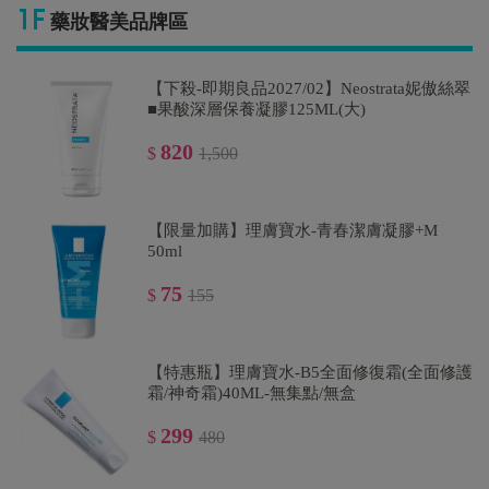
660
$
990
藥妝醫美品牌區
【下殺-即期良品2027/02】Neostrata妮傲絲翠
【特惠-限量狂購】理膚寶水-B5彈潤修復精華
■果酸深層保養凝膠125ML(大)
30ml(=10ML隨身瓶X3)-B5小藍瓶
820
$
1,500
499
$
1,840
【限量加購】理膚寶水-青春潔膚凝膠+M
【下殺67折】理膚寶水-B5彈潤修復凝乳40ml
50ml
935
$
1,400
75
$
155
【特惠瓶】理膚寶水-B5全面修復霜(全面修護
霜/神奇霜)40ML-無集點/無盒
299
$
480