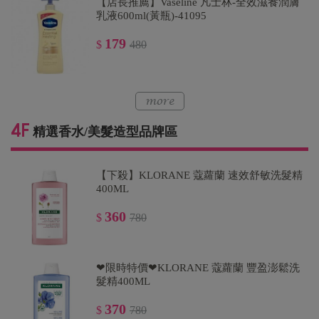
【店長推薦】Vaseline 凡士林-全效滋養潤膚
乳液600ml(黃瓶)-41095
179
$
480
精選香水/美髮造型品牌區
【下殺】KLORANE 蔻蘿蘭 速效舒敏洗髮精
400ML
360
$
780
❤限時特價❤KLORANE 蔻蘿蘭 豐盈澎鬆洗
髮精400ML
370
$
780