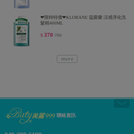
❤限時特價❤KLORANE 蔻蘿蘭 涼感淨化洗
髮精400ML
370
$
780
聯絡資訊