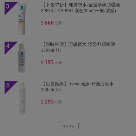
【下殺67折】理膚寶水-全護清爽防曬液
SPF50 UVA PRO 潤色30ml(一般/敏感)
660
$
990
【限時特價】理膚寶水-溫泉舒緩噴液
150ml(中)
195
$
450
【店長推薦】Avene雅漾-舒護活泉水
300ml(大)
295
$
800
【下殺67折】理膚寶水-全護清透亮顏防曬隔
離乳30ml(新瑰蜜霜)