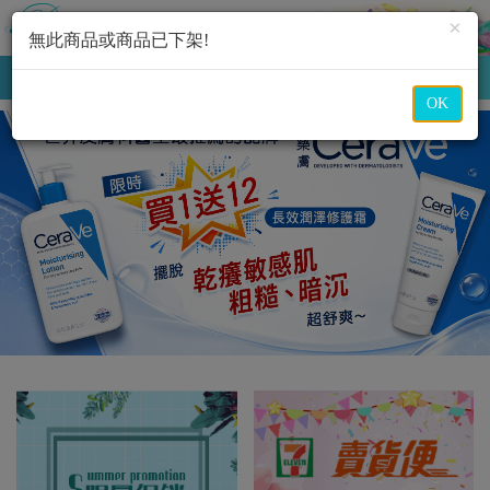
×
無此商品或商品已下架!
購物車
(
0
)
MENU
OK