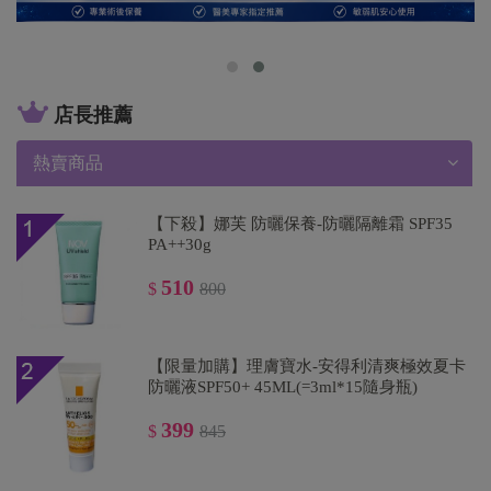
店長推薦
熱賣商品
【下殺】娜芙 防曬保養-防曬隔離霜 SPF35
PA++30g
510
$
800
【限量加購】理膚寶水-安得利清爽極效夏卡
防曬液SPF50+ 45ML(=3ml*15隨身瓶)
399
$
845