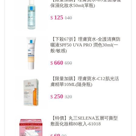
保濕化妝水50ml(單瓶)
125
$
140
【下殺67折】理膚寶水-全護清爽防
曬液SPF50 UVA PRO 潤色30ml(一
般/敏感)
660
$
690
【限量加購】理膚寶水-C12肌光活
膚精華10ML(隨身瓶)
250
$
320
【特價】丸三SELENA五層可撕型
敷面化妝棉80枚入-61018
69