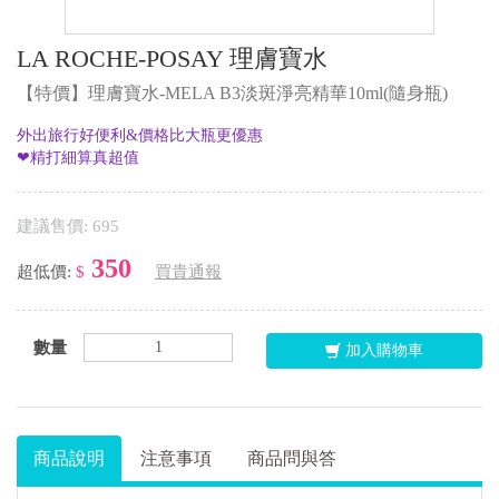
LA ROCHE-POSAY 理膚寶水
【特價】理膚寶水-MELA B3淡斑淨亮精華10ml(隨身瓶)
外出旅行好便利&價格比大瓶更優惠
❤精打細算真超值
建議售價: 695
350
超低價:
$
買貴通報
數量
加入購物車
商品說明
注意事項
商品問與答