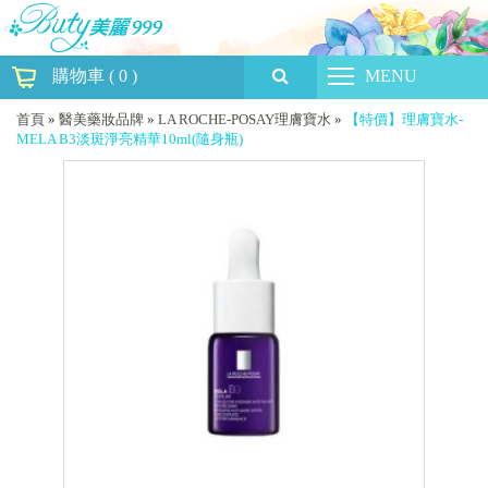
購物車
(
0
)
MENU
首頁
»
醫美藥妝品牌
»
LA ROCHE-POSAY理膚寶水
»
【特價】理膚寶水-
MELA B3淡斑淨亮精華10ml(隨身瓶)