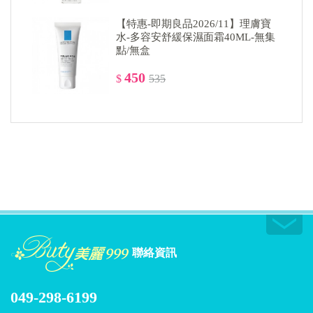
【特惠-即期良品2026/11】理膚寶
水-多容安舒緩保濕面霜40ML-無集
點/無盒
450
$
535
聯絡資訊
049-298-6199