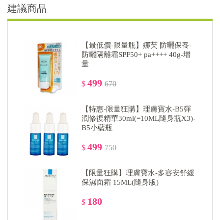
建議商品
【最低價-限量瓶】娜芙 防曬保養-
防曬隔離霜SPF50+ pa++++ 40g-增
量
499
$
670
【特惠-限量狂購】理膚寶水-B5彈
潤修復精華30ml(=10ML隨身瓶X3)-
B5小藍瓶
499
$
750
【限量狂購】理膚寶水-多容安舒緩
保濕面霜 15ML(隨身版)
180
$