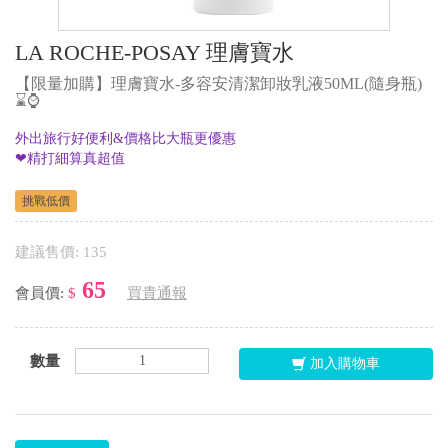
LA ROCHE-POSAY 理膚寶水
【限量加購】理膚寶水-多容安清潔卸妝乳液50ML(隨身瓶)
⌛⌚
外出旅行好便利&價格比大瓶更優惠
❤精打細算真超值
挑戰低價
建議售價: 135
65
會員價:
$
買貴通報
數量
加入購物車