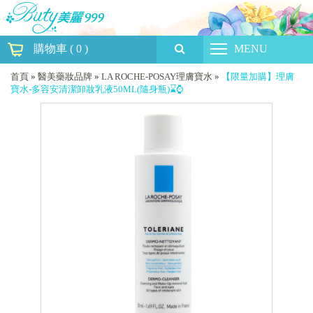
購物車
(
0
)
MENU
首頁
»
醫美藥妝品牌
»
LA ROCHE-POSAY理膚寶水
»
【限量加購】理膚
寶水-多容安清潔卸妝乳液50ML(隨身瓶)⌛⌚