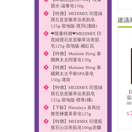
寶水-滋養皂150g
【特價】MEDIMIX 印度綠
建議
寶石皇室藥草浴美肌皂
125g-當地版-寶貝(淺綠)
❤限量特價❤MEDIMIX 印
度綠寶石皇室藥草浴美肌
皂125g-當地版-藏紅花
【特價】Madame Heng 泰
國興太太阿婆皂150g
【特價】Madame Heng 泰
國興太太平衡SPA香皂
150g-薄荷
【特價】MEDIMIX 印度綠
【
寶石皇室藥草浴美肌皂
蔻
125g-當地版-檀香(橘)
0
【下殺】Himalaya 喜馬拉
$
雅苦楝薑黃香皂125g
【特價】MEDIMIX 印度藍
寶石沁涼美肌皂100g(岩蘭