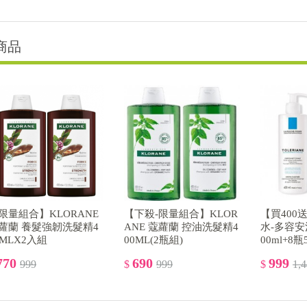
商品
限量組合】KLORANE
【下殺-限量組合】KLOR
【買400
蘿蘭 養髮強韌洗髮精4
ANE 蔻蘿蘭 控油洗髮精4
水-多容安
0MLX2入組
00ML(2瓶組)
00ml+8瓶
770
690
999
999
$
999
$
1,