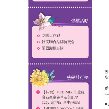
強檔活動
防曬大作戰
醫美聯合品牌特賣會
鞏固髮根必購
因
熱銷排行榜
所
參
【特價】MEDIMIX 印度綠
ht
寶石皇室藥草浴美肌皂
125g-當地版-草本(深綠)
■
【即期良品2027/04】理膚