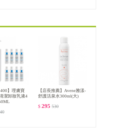
送400】理膚寶
【店長推薦】Avene雅漾-
清潔卸妝乳液4
舒護活泉水300ml(大)
50ML
295
$
530
440