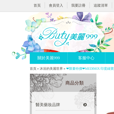
首頁
會員登入
我要註冊
追蹤清單
關於美麗999
客服中心
首頁
»
沐浴的美麗世界
»
❤限量特價❤MEDIMIX 印度綠
商品分類
醫美藥妝品牌