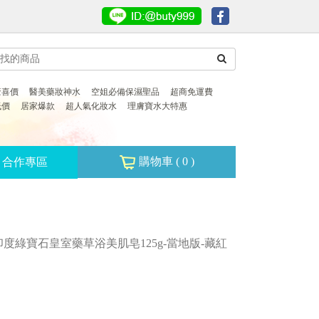
驚喜價
醫美藥妝神水
空姐必備保濕聖品
超商免運費
低價
居家爆款
超人氣化妝水
理膚寶水大特惠
購物車 (
0
)
合作專區
 印度綠寶石皇室藥草浴美肌皂125g-當地版-藏紅