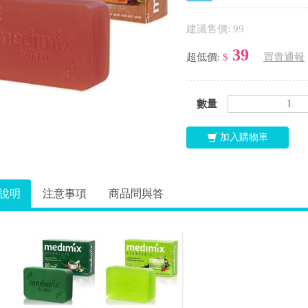
建議售價: 99
39
超低價:
$
買貴通報
數量
加入購物車
說明
注意事項
商品問與答