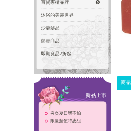
百貨專櫃品牌
沐浴的美麗世界
沙龍髮品
熱賣商品
即期良品2折起
商品
新品上市
炎炎夏日我不怕
限量超值特惠組