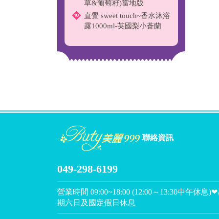
草&葡萄籽)當地版
直覺 sweet touch~香水沐浴
露1000ml-英國梨小蒼蘭
聯絡資訊
049-298-6199
營業時間 09:00~18:00 (12:00～13:30中午休息)
期六日及國定假日休息