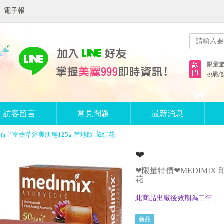
電子報
限量
挑戰
訪客留言
常見問題
最新消息
寶石皇室藥草浴美肌皂125g-當地版-藏紅花
❤
❤限量特價❤MEDIMIX
花
此商品出廠後效期為二年
新品