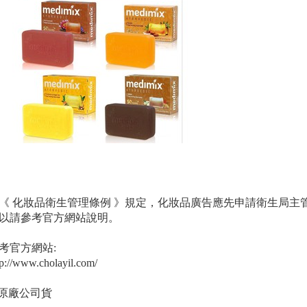
《 化妝品衛生管理條例 》規定，化妝品廣告應先申請衛生局主
以請參考官方網站說明。
考官方網站:
tp://www.cholayil.com/
 原廠公司貨