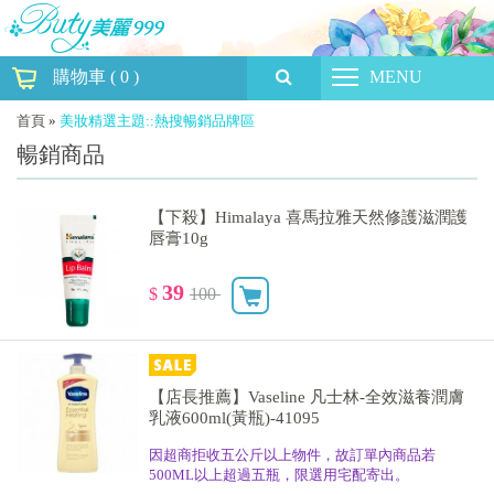
購物車
(
0
)
MENU
首頁
»
美妝精選主題::熱搜暢銷品牌區
暢銷商品
【下殺】Himalaya 喜馬拉雅天然修護滋潤護
唇膏10g
39
$
100
【店長推薦】Vaseline 凡士林-全效滋養潤膚
乳液600ml(黃瓶)-41095
因超商拒收五公斤以上物件，故訂單內商品若
500ML以上超過五瓶，限選用宅配寄出。