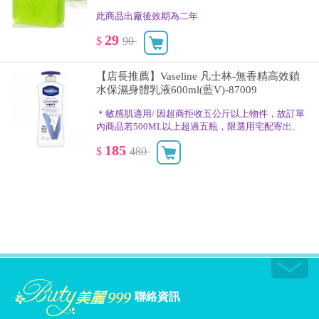
此商品出廠後效期為二年
29
$
90
【店長推薦】Vaseline 凡士林-無香精高效鎖
水保濕身體乳液600ml(藍V)-87009
＊敏感肌適用/ 因超商拒收五公斤以上物件，故訂單
內商品若500ML以上超過五瓶，限選用宅配寄出。
185
$
480
聯絡資訊