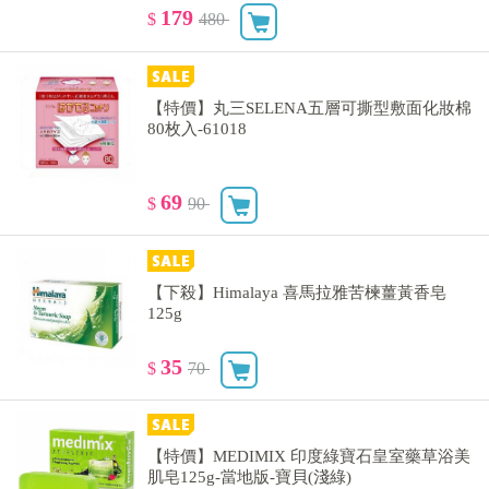
179
$
480
【特價】丸三SELENA五層可撕型敷面化妝棉
80枚入-61018
69
$
90
【下殺】Himalaya 喜馬拉雅苦楝薑黃香皂
125g
35
$
70
【特價】MEDIMIX 印度綠寶石皇室藥草浴美
肌皂125g-當地版-寶貝(淺綠)